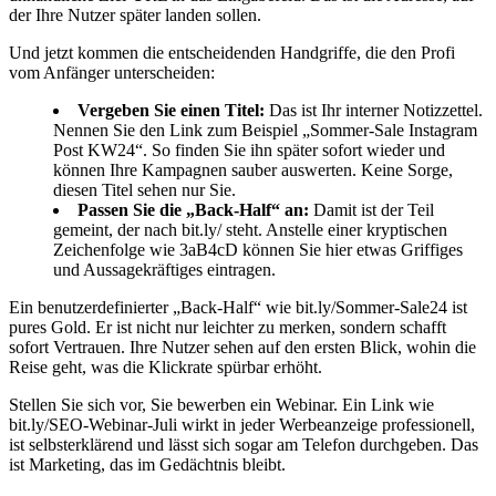
der Ihre Nutzer später landen sollen.
Und jetzt kommen die entscheidenden Handgriffe, die den Profi
vom Anfänger unterscheiden:
Vergeben Sie einen Titel:
Das ist Ihr interner Notizzettel.
Nennen Sie den Link zum Beispiel „Sommer-Sale Instagram
Post KW24“. So finden Sie ihn später sofort wieder und
können Ihre Kampagnen sauber auswerten. Keine Sorge,
diesen Titel sehen nur Sie.
Passen Sie die „Back-Half“ an:
Damit ist der Teil
gemeint, der nach bit.ly/ steht. Anstelle einer kryptischen
Zeichenfolge wie 3aB4cD können Sie hier etwas Griffiges
und Aussagekräftiges eintragen.
Ein benutzerdefinierter „Back-Half“ wie bit.ly/Sommer-Sale24 ist
pures Gold. Er ist nicht nur leichter zu merken, sondern schafft
sofort Vertrauen. Ihre Nutzer sehen auf den ersten Blick, wohin die
Reise geht, was die Klickrate spürbar erhöht.
Stellen Sie sich vor, Sie bewerben ein Webinar. Ein Link wie
bit.ly/SEO-Webinar-Juli wirkt in jeder Werbeanzeige professionell,
ist selbsterklärend und lässt sich sogar am Telefon durchgeben. Das
ist Marketing, das im Gedächtnis bleibt.