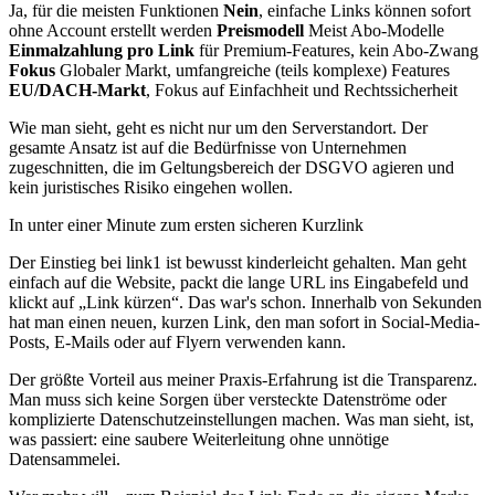
Ja, für die meisten Funktionen
Nein
, einfache Links können sofort
ohne Account erstellt werden
Preismodell
Meist Abo-Modelle
Einmalzahlung pro Link
für Premium-Features, kein Abo-Zwang
Fokus
Globaler Markt, umfangreiche (teils komplexe) Features
EU/DACH-Markt
, Fokus auf Einfachheit und Rechtssicherheit
Wie man sieht, geht es nicht nur um den Serverstandort. Der
gesamte Ansatz ist auf die Bedürfnisse von Unternehmen
zugeschnitten, die im Geltungsbereich der DSGVO agieren und
kein juristisches Risiko eingehen wollen.
In unter einer Minute zum ersten sicheren Kurzlink
Der Einstieg bei link1 ist bewusst kinderleicht gehalten. Man geht
einfach auf die Website, packt die lange URL ins Eingabefeld und
klickt auf „Link kürzen“. Das war's schon. Innerhalb von Sekunden
hat man einen neuen, kurzen Link, den man sofort in Social-Media-
Posts, E-Mails oder auf Flyern verwenden kann.
Der größte Vorteil aus meiner Praxis-Erfahrung ist die Transparenz.
Man muss sich keine Sorgen über versteckte Datenströme oder
komplizierte Datenschutzeinstellungen machen. Was man sieht, ist,
was passiert: eine saubere Weiterleitung ohne unnötige
Datensammelei.