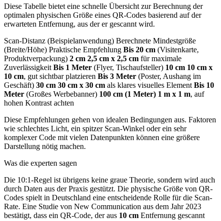
Diese Tabelle bietet eine schnelle Übersicht zur Berechnung der
optimalen physischen Größe eines QR-Codes basierend auf der
erwarteten Entfernung, aus der er gescannt wird.
Scan-Distanz (Beispielanwendung) Berechnete Mindestgröße
(Breite/Höhe) Praktische Empfehlung
Bis 20 cm
(Visitenkarte,
Produktverpackung)
2 cm
2,5 cm x 2,5 cm
für maximale
Zuverlässigkeit
Bis 1 Meter
(Flyer, Tischaufsteller)
10 cm
10 cm x
10 cm
, gut sichtbar platzieren
Bis 3 Meter
(Poster, Aushang im
Geschäft)
30 cm
30 cm x 30 cm
als klares visuelles Element
Bis 10
Meter
(Großes Werbebanner)
100 cm (1 Meter)
1 m x 1 m
, auf
hohen Kontrast achten
Diese Empfehlungen gehen von idealen Bedingungen aus. Faktoren
wie schlechtes Licht, ein spitzer Scan-Winkel oder ein sehr
komplexer Code mit vielen Datenpunkten können eine größere
Darstellung nötig machen.
Was die experten sagen
Die 10:1-Regel ist übrigens keine graue Theorie, sondern wird auch
durch Daten aus der Praxis gestützt. Die physische Größe von QR-
Codes spielt in Deutschland eine entscheidende Rolle für die Scan-
Rate. Eine Studie von New Communication aus dem Jahr 2023
bestätigt, dass ein QR-Code, der aus
10 cm
Entfernung gescannt