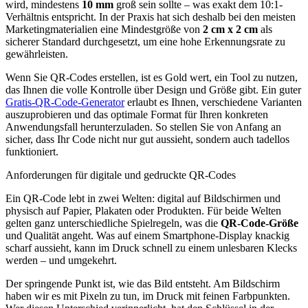
wird, mindestens
10 mm
groß sein sollte – was exakt dem 10:1-
Verhältnis entspricht. In der Praxis hat sich deshalb bei den meisten
Marketingmaterialien eine Mindestgröße von
2 cm x 2 cm
als
sicherer Standard durchgesetzt, um eine hohe Erkennungsrate zu
gewährleisten.
Wenn Sie QR-Codes erstellen, ist es Gold wert, ein Tool zu nutzen,
das Ihnen die volle Kontrolle über Design und Größe gibt. Ein guter
Gratis-QR-Code-Generator
erlaubt es Ihnen, verschiedene Varianten
auszuprobieren und das optimale Format für Ihren konkreten
Anwendungsfall herunterzuladen. So stellen Sie von Anfang an
sicher, dass Ihr Code nicht nur gut aussieht, sondern auch tadellos
funktioniert.
Anforderungen für digitale und gedruckte QR‑Codes
Ein QR‑Code lebt in zwei Welten: digital auf Bildschirmen und
physisch auf Papier, Plakaten oder Produkten. Für beide Welten
gelten ganz unterschiedliche Spielregeln, was die
QR‑Code‑Größe
und Qualität angeht. Was auf einem Smartphone-Display knackig
scharf aussieht, kann im Druck schnell zu einem unlesbaren Klecks
werden – und umgekehrt.
Der springende Punkt ist, wie das Bild entsteht. Am Bildschirm
haben wir es mit Pixeln zu tun, im Druck mit feinen Farbpunkten.