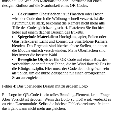
mitspielt. Die Wahl des Materials und der Oberfläche hat einen
riesigen Einfluss auf die Scanbarkeit eines QR-Codes.
Gekrümmte Oberflächen:
Auf Flaschen oder Dosen
wird der Code durch die Wölbung schnell verzerrt. Ist die
Krümmung zu stark, bekommt die Kamera nicht mehr alle
Teile des Codes gleichzeitig scharf. Platzieren Sie ihn hier
lieber auf einem flachen Bereich des Etiketts.
Spiegelnde Materialien:
Hochglanzpapier, Folien oder
Glas reflektieren Licht und können die Smartphone-Kamera
blenden. Das Ergebnis sind überbelichtete Stellen, an denen
die Module einfach verschwinden. Matte Oberflächen sind
hier immer die bessere Wahl.
Bewegliche Objekte:
Ein QR-Code auf einem Bus, der
vorbeifährt, oder auf einer Fahne, die im Wind flattert? Das ist
die Königsdisziplin. Hier muss der Code deutlich größer sein
als üblich, um die kurze Zeitspanne für einen erfolgreichen
Scan auszugleichen.
Fehler 4: Das überladene Design mit zu großem Logo
Ein Logo im QR-Code ist ein tolles Branding-Element, keine Frage.
Aber Vorsicht ist geboten: Wenn das Logo zu groß wird, verdeckt es
zu viele Datenmodule. Selbst die höchste Fehlerkorrekturstufe kann
das irgendwann nicht mehr ausgleichen.