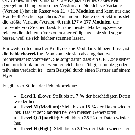
QR‑Codes. In Deutschland ist die Kapazität eines Codes klar
geregelt und hängt von seiner Version ab. Die kleinste Variante
(Version 1) hat ein Raster von
21 × 21 Modulen
und kann nur eine
Handvoll Zeichen speichern. Am anderen Ende des Spektrums steht
die größte Variante (Version 40) mit
177 × 177 Modulen
, die
Tausende von Zeichen fasst. Für die meisten Marketingzwecke
reichen die kleineren Versionen aber völlig aus – sie sind sogar
besser, weil sie sich leichter scannen lassen.
Ein weiterer technischer Kniff, der die Modulanzahl beeinflusst, ist
die
Fehlerkorrektur
. Man kann sie sich als eingebautes
Sicherheitsnetz vorstellen. Sie sorgt dafür, dass ein QR‑Code selbst
dann noch funktioniert, wenn er leicht beschädigt, schmutzig oder
teilweise verdeckt ist – zum Beispiel durch einen Kratzer auf einem
Flyer.
Es gibt vier Stufen der Fehlerkorrektur:
Level L (Low):
Stellt bis zu
7 %
der beschädigten Daten
wieder her.
Level M (Medium):
Stellt bis zu
15 %
der Daten wieder
her. Das ist der Standard bei den meisten Generatoren.
Level Q (Quartile):
Stellt bis zu
25 %
der Daten wieder
her.
Level H (High):
Stellt bis zu
30 %
der Daten wieder her.