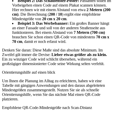
Beispiel 2: Das Schaufenster-Poster:
Passanten sollen im
Vorbeigehen einen Code auf einem Plakat scannen können.
Hier rechnen wir mit einem Abstand von etwa
2 Metern (200
cm)
. Die Berechnung (
200 / 10
) ergibt eine empfohlene
Mindestgröße von
20 cm x 20 cm
.
Beispiel 3: Das Werbebanner:
Ein großes Banner hängt
an einer Fassade und soll von der anderen Straßenseite aus
funktionieren. Bei einem Abstand von
7 Metern (700 cm)
brauchen Sie schon einen QR-Code von mindestens
70 cm x
70 cm
, damit er noch erfasst wird.
Denken Sie daran: Diese Maße sind das absolute Minimum. Im
Zweifel gilt immer die Devise:
Lieber etwas größer als zu klein.
Ein zu winziger Code wird schlicht übersehen, während ein
großzügiger dimensionierter Code seine Wirkung selten verfehlt.
Orientierungshilfe auf einen blick
Um Ihnen die Planung im Alltag zu erleichtern, haben wir eine
Tabelle mit gängigen Anwendungen und den daraus abgeleiteten
Mindestgrößen zusammengestellt. Nutzen Sie sie als schnelle
Orientierungshilfe, wenn Sie das nächste Mal einen QR-Code
platzieren.
Empfohlene QR-Code-Mindestgröße nach Scan-Distanz