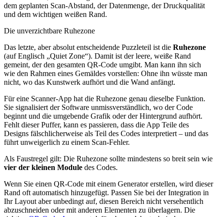
dem geplanten Scan-Abstand, der Datenmenge, der Druckqualität
und dem wichtigen weißen Rand.
Die unverzichtbare Ruhezone
Das letzte, aber absolut entscheidende Puzzleteil ist die
Ruhezone
(auf Englisch „Quiet Zone“). Damit ist der leere, weiße Rand
gemeint, der den gesamten QR‑Code umgibt. Man kann ihn sich
wie den Rahmen eines Gemäldes vorstellen: Ohne ihn wüsste man
nicht, wo das Kunstwerk aufhört und die Wand anfängt.
Für eine Scanner-App hat die Ruhezone genau dieselbe Funktion.
Sie signalisiert der Software unmissverständlich, wo der Code
beginnt und die umgebende Grafik oder der Hintergrund aufhört.
Fehlt dieser Puffer, kann es passieren, dass die App Teile des
Designs fälschlicherweise als Teil des Codes interpretiert – und das
führt unweigerlich zu einem Scan-Fehler.
Als Faustregel gilt: Die Ruhezone sollte mindestens so breit sein wie
vier der kleinen Module
des Codes.
Wenn Sie einen QR‑Code mit einem Generator erstellen, wird dieser
Rand oft automatisch hinzugefügt. Passen Sie bei der Integration in
Ihr Layout aber unbedingt auf, diesen Bereich nicht versehentlich
abzuschneiden oder mit anderen Elementen zu überlagern. Die