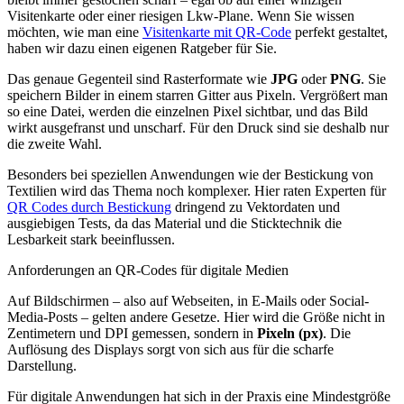
Visitenkarte oder einer riesigen Lkw-Plane. Wenn Sie wissen
möchten, wie man eine
Visitenkarte mit QR‑Code
perfekt gestaltet,
haben wir dazu einen eigenen Ratgeber für Sie.
Das genaue Gegenteil sind Rasterformate wie
JPG
oder
PNG
. Sie
speichern Bilder in einem starren Gitter aus Pixeln. Vergrößert man
so eine Datei, werden die einzelnen Pixel sichtbar, und das Bild
wirkt ausgefranst und unscharf. Für den Druck sind sie deshalb nur
die zweite Wahl.
Besonders bei speziellen Anwendungen wie der Bestickung von
Textilien wird das Thema noch komplexer. Hier raten Experten für
QR Codes durch Bestickung
dringend zu Vektordaten und
ausgiebigen Tests, da das Material und die Sticktechnik die
Lesbarkeit stark beeinflussen.
Anforderungen an QR‑Codes für digitale Medien
Auf Bildschirmen – also auf Webseiten, in E-Mails oder Social-
Media-Posts – gelten andere Gesetze. Hier wird die Größe nicht in
Zentimetern und DPI gemessen, sondern in
Pixeln (px)
. Die
Auflösung des Displays sorgt von sich aus für die scharfe
Darstellung.
Für digitale Anwendungen hat sich in der Praxis eine Mindestgröße