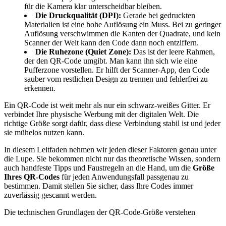
für die Kamera klar unterscheidbar bleiben.
Die Druckqualität (DPI):
Gerade bei gedruckten
Materialien ist eine hohe Auflösung ein Muss. Bei zu geringer
Auflösung verschwimmen die Kanten der Quadrate, und kein
Scanner der Welt kann den Code dann noch entziffern.
Die Ruhezone (Quiet Zone):
Das ist der leere Rahmen,
der den QR-Code umgibt. Man kann ihn sich wie eine
Pufferzone vorstellen. Er hilft der Scanner-App, den Code
sauber vom restlichen Design zu trennen und fehlerfrei zu
erkennen.
Ein QR-Code ist weit mehr als nur ein schwarz-weißes Gitter. Er
verbindet Ihre physische Werbung mit der digitalen Welt. Die
richtige Größe sorgt dafür, dass diese Verbindung stabil ist und jeder
sie mühelos nutzen kann.
In diesem Leitfaden nehmen wir jeden dieser Faktoren genau unter
die Lupe. Sie bekommen nicht nur das theoretische Wissen, sondern
auch handfeste Tipps und Faustregeln an die Hand, um die
Größe
Ihres QR-Codes
für jeden Anwendungsfall passgenau zu
bestimmen. Damit stellen Sie sicher, dass Ihre Codes immer
zuverlässig gescannt werden.
Die technischen Grundlagen der QR‑Code‑Größe verstehen