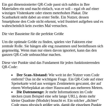
Ein gut dimensionierter QR-Code passt sich nahtlos in Ihre
Materialien ein und macht einfach, was er soll – egal ob auf einer
winzigen Visitenkarte oder einem meterhohen Plakat. Die
Scanbarkeit steht dabei an erster Stelle. Ein Nutzer, dessen
Smartphone den Code nicht erkennt, wird frustriert aufgeben und es
wahrscheinlich kein zweites Mal versuchen.
Die vier Bausteine für die perfekte Größe
Um die optimale Größe zu finden, spielen vier Faktoren eine
zentrale Rolle. Sie hängen alle eng zusammen und beeinflussen sich
gegenseitig. Wenn man nur einen davon ignoriert, kann das den
ganzen QR-Code unbrauchbar machen.
Diese vier Punkte sind das Fundament für jeden funktionierenden
QR-Code:
Der Scan-Abstand:
Wie weit ist der Nutzer vom Code
entfernt? Das ist die wichtigste Frage. Ein QR-Code auf einer
Speisekarte wird aus wenigen Zentimetern gescannt, der auf
einem Werbeplakat an einer Hauswand aus mehreren Metern.
Die Datenmenge:
Je mehr Informationen im Code
stecken (zum Beispiel eine sehr lange URL), desto mehr
kleine Quadrate (Module) braucht er. Ein solcher „dichter“
Code muss physisch größer sein, damit die einzelnen Punkte