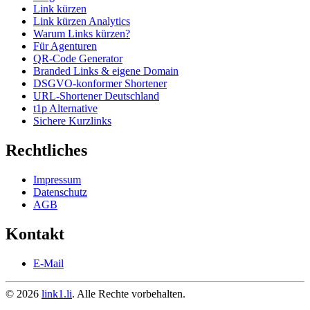
Link kürzen
Link kürzen Analytics
Warum Links kürzen?
Für Agenturen
QR-Code Generator
Branded Links & eigene Domain
DSGVO-konformer Shortener
URL-Shortener Deutschland
t1p Alternative
Sichere Kurzlinks
Rechtliches
Impressum
Datenschutz
AGB
Kontakt
E-Mail
© 2026
link1.li
. Alle Rechte vorbehalten.