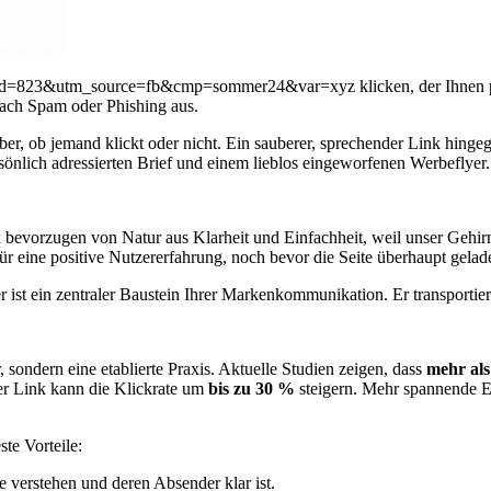
id=823&utm_source=fb&cmp=sommer24&var=xyz klicken, der Ihnen per
nach Spam oder Phishing aus.
rüber, ob jemand klickt oder nicht. Ein sauberer, sprechender Link hing
rsönlich adressierten Brief und einem lieblos eingeworfenen Werbeflyer.
 bevorzugen von Natur aus Klarheit und Einfachheit, weil unser Gehirn
für eine positive Nutzererfahrung, noch bevor die Seite überhaupt gelade
 er ist ein zentraler Baustein Ihrer Markenkommunikation. Er transportie
sondern eine etablierte Praxis. Aktuelle Studien zeigen, dass
mehr als
ter Link kann die Klickrate um
bis zu 30 %
steigern. Mehr spannende Ei
te Vorteile:
ie verstehen und deren Absender klar ist.