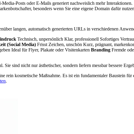
-Media-Posts oder E-Mails generiert nachweislich mehr Interaktionen.
arkenbotschafter, besonders wenn Sie eine eigene Domain dafür nutzen
gegenüber langen, automatisch generierten URLs in verschiedenen Anwen
Eindruck
Technisch, unpersönlich Klar, professionell Sofortiges Vertra
eit (Social Media)
Frisst Zeichen, unschön Kurz, prägnant, markenkon
ben Ideal für Flyer, Plakate oder Visitenkarten
Branding
Fremde oder 
l. Sie sind nicht nur ästhetischer, sondern liefern messbar bessere Erge
eine rein kosmetische Maßnahme. Es ist ein fundamentaler Baustein für 
ten
.