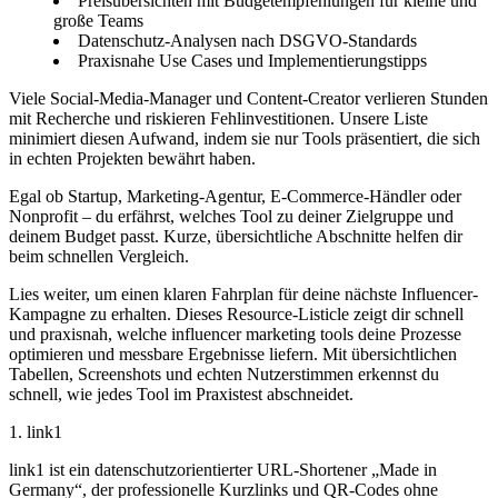
Preisübersichten mit Budgetempfehlungen für kleine und
große Teams
Datenschutz-Analysen nach DSGVO-Standards
Praxisnahe Use Cases und Implementierungstipps
Viele Social-Media-Manager und Content-Creator verlieren Stunden
mit Recherche und riskieren Fehlinvestitionen. Unsere Liste
minimiert diesen Aufwand, indem sie nur Tools präsentiert, die sich
in echten Projekten bewährt haben.
Egal ob Startup, Marketing-Agentur, E-Commerce-Händler oder
Nonprofit – du erfährst, welches Tool zu deiner Zielgruppe und
deinem Budget passt. Kurze, übersichtliche Abschnitte helfen dir
beim schnellen Vergleich.
Lies weiter, um einen klaren Fahrplan für deine nächste Influencer-
Kampagne zu erhalten. Dieses Resource-Listicle zeigt dir schnell
und praxisnah, welche influencer marketing tools deine Prozesse
optimieren und messbare Ergebnisse liefern. Mit übersichtlichen
Tabellen, Screenshots und echten Nutzerstimmen erkennst du
schnell, wie jedes Tool im Praxistest abschneidet.
1. link1
link1 ist ein datenschutzorientierter URL-Shortener „Made in
Germany“, der professionelle Kurzlinks und QR-Codes ohne