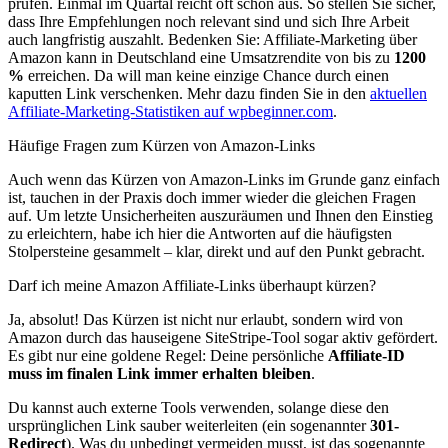
prüfen. Einmal im Quartal reicht oft schon aus. So stellen Sie sicher,
dass Ihre Empfehlungen noch relevant sind und sich Ihre Arbeit
auch langfristig auszahlt. Bedenken Sie: Affiliate-Marketing über
Amazon kann in Deutschland eine Umsatzrendite von bis zu
1200
%
erreichen. Da will man keine einzige Chance durch einen
kaputten Link verschenken. Mehr dazu finden Sie in den
aktuellen
Affiliate-Marketing-Statistiken auf wpbeginner.com
.
Häufige Fragen zum Kürzen von Amazon-Links
Auch wenn das Kürzen von Amazon-Links im Grunde ganz einfach
ist, tauchen in der Praxis doch immer wieder die gleichen Fragen
auf. Um letzte Unsicherheiten auszuräumen und Ihnen den Einstieg
zu erleichtern, habe ich hier die Antworten auf die häufigsten
Stolpersteine gesammelt – klar, direkt und auf den Punkt gebracht.
Darf ich meine Amazon Affiliate-Links überhaupt kürzen?
Ja, absolut! Das Kürzen ist nicht nur erlaubt, sondern wird von
Amazon durch das hauseigene SiteStripe-Tool sogar aktiv gefördert.
Es gibt nur eine goldene Regel: Deine persönliche
Affiliate-ID
muss im finalen Link immer erhalten bleiben
.
Du kannst auch externe Tools verwenden, solange diese den
ursprünglichen Link sauber weiterleiten (ein sogenannter
301-
Redirect
). Was du unbedingt vermeiden musst, ist das sogenannte