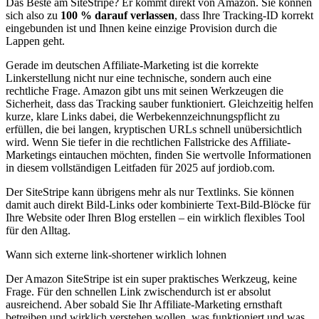
Das Beste am SiteStripe? Er kommt direkt von Amazon. Sie können
sich also zu
100 % darauf verlassen
, dass Ihre Tracking-ID korrekt
eingebunden ist und Ihnen keine einzige Provision durch die
Lappen geht.
Gerade im deutschen Affiliate-Marketing ist die korrekte
Linkerstellung nicht nur eine technische, sondern auch eine
rechtliche Frage. Amazon gibt uns mit seinen Werkzeugen die
Sicherheit, dass das Tracking sauber funktioniert. Gleichzeitig helfen
kurze, klare Links dabei, die Werbekennzeichnungspflicht zu
erfüllen, die bei langen, kryptischen URLs schnell unübersichtlich
wird. Wenn Sie tiefer in die rechtlichen Fallstricke des Affiliate-
Marketings eintauchen möchten, finden Sie wertvolle Informationen
in diesem vollständigen Leitfaden für 2025 auf jordiob.com.
Der SiteStripe kann übrigens mehr als nur Textlinks. Sie können
damit auch direkt Bild-Links oder kombinierte Text-Bild-Blöcke für
Ihre Website oder Ihren Blog erstellen – ein wirklich flexibles Tool
für den Alltag.
Wann sich externe link-shortener wirklich lohnen
Der Amazon SiteStripe ist ein super praktisches Werkzeug, keine
Frage. Für den schnellen Link zwischendurch ist er absolut
ausreichend. Aber sobald Sie Ihr Affiliate-Marketing ernsthaft
betreiben und wirklich verstehen wollen, was funktioniert und was