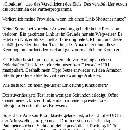
„Cloaking“, also das Verschleiern des Ziels. Das verstößt klar gegen
die Richtlinien des Partnerprogramms.
Verliere ich meine Provision, wenn ich einen Link-Shortener nutze?
Keine Sorge, bei korrekter Anwendung geht dir keine Provision
verloren. Ein gekürzter Link ist im Grunde nur ein Wegweiser. Er
leitet den Nutzer blitzschnell auf die originale URL um, und diese
enthält ja weiterhin deine Tracking-ID. Amazon erkennt diese
Kennung und ordnet den Verkauf ganz normal deinem Konto zu.
Ein Risiko besteht nur dann, wenn du von Anfang an einen
fehlerhaften Link kürzt oder ein unseriöser Dienst die URL
manipuliert. Deshalb mein Tipp: Setze entweder auf den Amazon
SiteStripe oder etablierte, vertrauenswürdige Anbieter.
Wie teste ich, ob mein gekürzter Link richtig funktioniert?
Der zuverlässigste Test ist in wenigen Sekunden erledigt. Öffne
deinen neuen, kurzen Link einfach in einem privaten oder
Inkognito-Fenster deines Browsers.
Sobald die Amazon-Produktseite geladen ist, schau dir die URL in
der Adresszeile ganz genau an. Dort musst du nach dem tag=-
Parameter suchen. Steht dort deine persönliche Tracking-ID (in