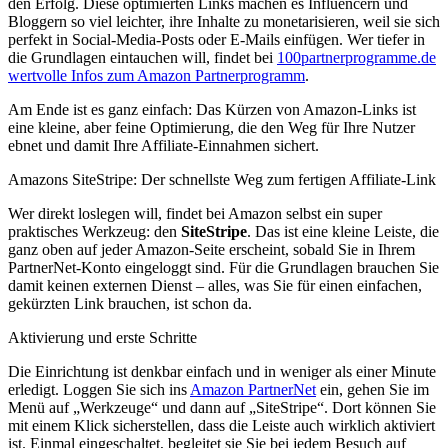
den Erfolg. Diese optimierten Links machen es Influencern und
Bloggern so viel leichter, ihre Inhalte zu monetarisieren, weil sie sich
perfekt in Social-Media-Posts oder E-Mails einfügen. Wer tiefer in
die Grundlagen eintauchen will, findet bei
100partnerprogramme.de
wertvolle Infos zum Amazon Partnerprogramm
.
Am Ende ist es ganz einfach: Das Kürzen von Amazon-Links ist
eine kleine, aber feine Optimierung, die den Weg für Ihre Nutzer
ebnet und damit Ihre Affiliate-Einnahmen sichert.
Amazons SiteStripe: Der schnellste Weg zum fertigen Affiliate-Link
Wer direkt loslegen will, findet bei Amazon selbst ein super
praktisches Werkzeug: den
SiteStripe
. Das ist eine kleine Leiste, die
ganz oben auf jeder Amazon-Seite erscheint, sobald Sie in Ihrem
PartnerNet-Konto eingeloggt sind. Für die Grundlagen brauchen Sie
damit keinen externen Dienst – alles, was Sie für einen einfachen,
gekürzten Link brauchen, ist schon da.
Aktivierung und erste Schritte
Die Einrichtung ist denkbar einfach und in weniger als einer Minute
erledigt. Loggen Sie sich ins
Amazon PartnerNet
ein, gehen Sie im
Menü auf „Werkzeuge“ und dann auf „SiteStripe“. Dort können Sie
mit einem Klick sicherstellen, dass die Leiste auch wirklich aktiviert
ist. Einmal eingeschaltet, begleitet sie Sie bei jedem Besuch auf