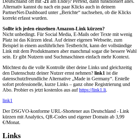
Deutschland oft mit
-21
am Ende)? Perfekt, dann funktioniert alles.
Alternativ kannst du nach ein paar Klicks auch in deinem
PartnerNet-Dashboard unter „Berichte“ nachsehen, ob die Klicks
korrekt erfasst wurden.
Sollte ich jeden einzelnen Amazon-Link kürzen?
Nicht unbedingt. Für Social Media, E-Mails oder Texte mit wenig
Platz ist das Kürzen ideal. Auf deiner eigenen Webseite, zum
Beispiel in einem ausführlichen Testbericht, kann der vollständige
Link mit dem Produktnamen aber manchmal sogar die bessere Wahl
sein. Er gibt Nutzern und Suchmaschinen einfach mehr Kontext.
Möchtest du die volle Kontrolle über deine Links und gleichzeitig
den Datenschutz deiner Nutzer ernst nehmen?
link1
ist die
datenschutzfreundliche Alternative „Made in Germany“. Erstelle
sofort professionelle, kurze Links – ganz ohne Registrierung und
Abo. Probier es jetzt kostenlos aus auf
https://link1.li
.
link
1
Der DSGVO-konforme URL-Shortener aus Deutschland - Link
kürzen mit Analytics, QR-Codes und eigener Domain ab 3,99
€/Monat.
Links