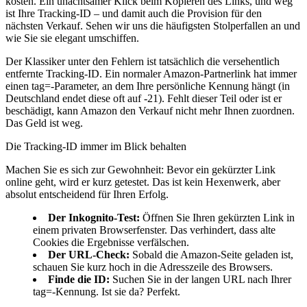
kosten. Ein unachtsamer Klick beim Kopieren des Links, und weg
ist Ihre Tracking-ID – und damit auch die Provision für den
nächsten Verkauf. Sehen wir uns die häufigsten Stolperfallen an und
wie Sie sie elegant umschiffen.
Der Klassiker unter den Fehlern ist tatsächlich die versehentlich
entfernte Tracking-ID. Ein normaler Amazon-Partnerlink hat immer
einen tag=-Parameter, an dem Ihre persönliche Kennung hängt (in
Deutschland endet diese oft auf -21). Fehlt dieser Teil oder ist er
beschädigt, kann Amazon den Verkauf nicht mehr Ihnen zuordnen.
Das Geld ist weg.
Die Tracking-ID immer im Blick behalten
Machen Sie es sich zur Gewohnheit: Bevor ein gekürzter Link
online geht, wird er kurz getestet. Das ist kein Hexenwerk, aber
absolut entscheidend für Ihren Erfolg.
Der Inkognito-Test:
Öffnen Sie Ihren gekürzten Link in
einem privaten Browserfenster. Das verhindert, dass alte
Cookies die Ergebnisse verfälschen.
Der URL-Check:
Sobald die Amazon-Seite geladen ist,
schauen Sie kurz hoch in die Adresszeile des Browsers.
Finde die ID:
Suchen Sie in der langen URL nach Ihrer
tag=-Kennung. Ist sie da? Perfekt.