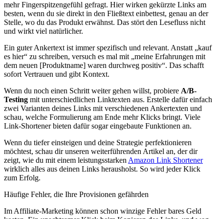
mehr Fingerspitzengefühl gefragt. Hier wirken gekürzte Links am
besten, wenn du sie direkt in den Fließtext einbettest, genau an der
Stelle, wo du das Produkt erwähnst. Das stört den Lesefluss nicht
und wirkt viel natürlicher.
Ein guter Ankertext ist immer spezifisch und relevant. Anstatt „kauf
es hier“ zu schreiben, versuch es mal mit „meine Erfahrungen mit
dem neuen [Produktname] waren durchweg positiv“. Das schafft
sofort Vertrauen und gibt Kontext.
Wenn du noch einen Schritt weiter gehen willst, probiere
A/B-
Testing
mit unterschiedlichen Linktexten aus. Erstelle dafür einfach
zwei Varianten deines Links mit verschiedenen Ankertexten und
schau, welche Formulierung am Ende mehr Klicks bringt. Viele
Link-Shortener bieten dafür sogar eingebaute Funktionen an.
Wenn du tiefer einsteigen und deine Strategie perfektionieren
möchtest, schau dir unseren weiterführenden Artikel an, der dir
zeigt, wie du mit einem leistungsstarken
Amazon Link Shortener
wirklich alles aus deinen Links herausholst. So wird jeder Klick
zum Erfolg.
Häufige Fehler, die Ihre Provisionen gefährden
Im Affiliate-Marketing können schon winzige Fehler bares Geld